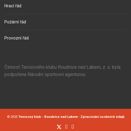
Hrací řád
Požární řád
Provozní řád
Činnost Tenisového klubu Roudnice nad Labem, z. s. byla
podpořena Národní sportovní agenturou.
© 2025
Tenisový klub - Roudnice nad Labem
-
Zpracování osobních údajů