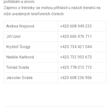
potřebám a úrovni.
Zájemci o tréninky se mohou přihlásit u našich trenérů na
níže uvedených telefonních číslech:
Andrea Krejzová
+420 608 949 233
Jiří Uzel
+420 606 476 711
Kryštof Švojgr
+420 734 421 044
Natálie Kaňková
+420 732 953 673
Tomáš Sváda
+420 778 013 713
Jaroslav Sváda
+420 608 236 956