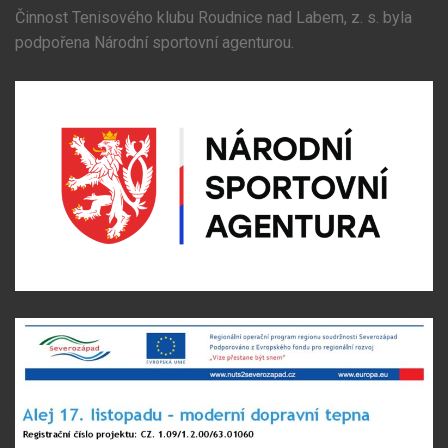
Činnost Tenisového klubu Roudnice nad Labem, z. s. byla
podpořena Národní sportovní agenturou.