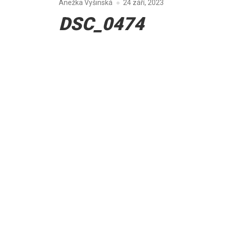
Anežka Vyšinská
24 září, 2023
DSC_0474