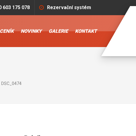
0 603 175 078
Rezervační systém
CENÍK
NOVINKY
GALERIE
KONTAKT
DSC_0474