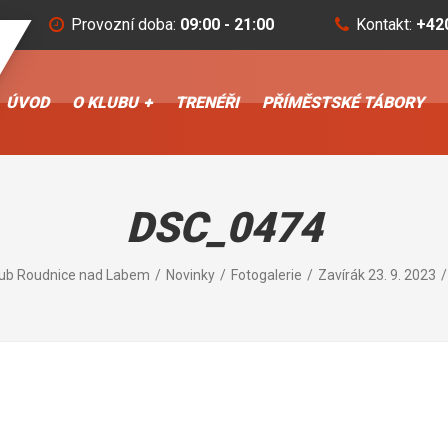
Provozní doba:
09:00 - 21:00
Kontakt:
+42
ÚVOD
O KLUBU
TRENÉŘI
PŘÍMĚSTSKÉ TÁBORY
DSC_0474
lub Roudnice nad Labem
Novinky
Fotogalerie
Zavírák 23. 9. 2023