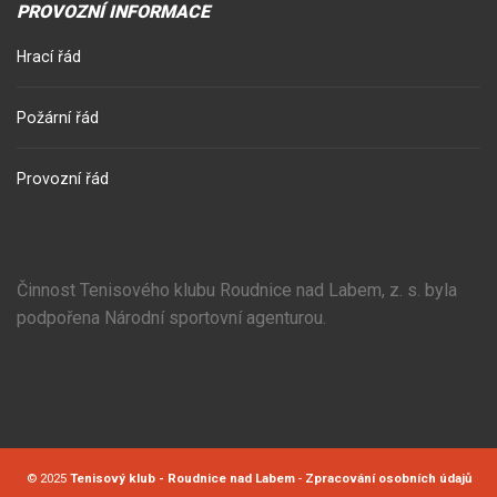
PROVOZNÍ INFORMACE
Hrací řád
Požární řád
Provozní řád
Činnost Tenisového klubu Roudnice nad Labem, z. s. byla
podpořena Národní sportovní agenturou.
© 2025
Tenisový klub - Roudnice nad Labem
-
Zpracování osobních údajů