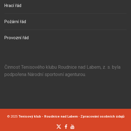
Hrací řád
Požární řád
Provozní řád
Činnost Tenisového klubu Roudnice nad Labem, z. s. byla
podpořena Národní sportovní agenturou.
© 2025
Tenisový klub - Roudnice nad Labem
-
Zpracování osobních údajů