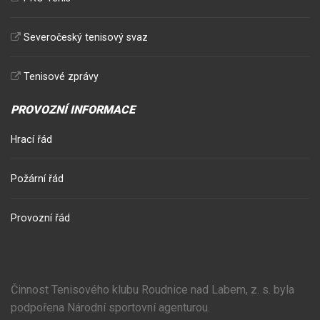
Severočeský tenisový svaz
Tenisové zprávy
PROVOZNÍ INFORMACE
Hrací řád
Požární řád
Provozní řád
Činnost Tenisového klubu Roudnice nad Labem, z. s. byla
podpořena Národní sportovní agenturou.