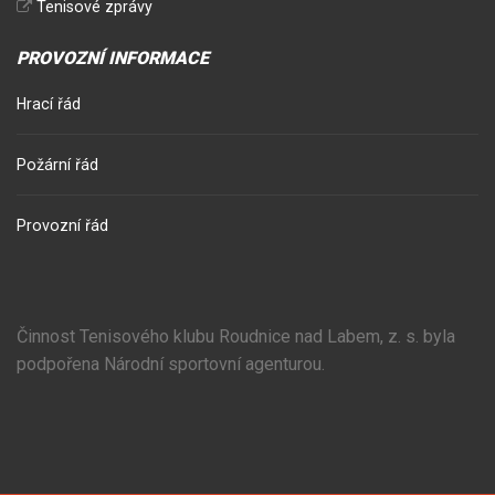
Tenisové zprávy
PROVOZNÍ INFORMACE
Hrací řád
Požární řád
Provozní řád
Činnost Tenisového klubu Roudnice nad Labem, z. s. byla
podpořena Národní sportovní agenturou.