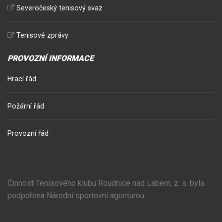
Severočeský tenisový svaz
Tenisové zprávy
PROVOZNÍ INFORMACE
Hrací řád
Požární řád
Provozní řád
Činnost Tenisového klubu Roudnice nad Labem, z. s. byla
podpořena Národní sportovní agenturou.